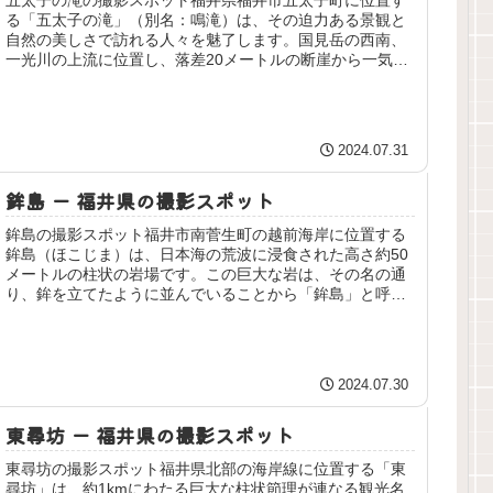
五太子の滝の撮影スポット福井県福井市五太子町に位置す
る「五太子の滝」（別名：鳴滝）は、その迫力ある景観と
自然の美しさで訪れる人々を魅了します。国見岳の西南、
一光川の上流に位置し、落差20メートルの断崖から一気に
流れ落ちる清流はまさに圧巻です...
2024.07.31
鉾島 ー 福井県の撮影スポット
鉾島の撮影スポット福井市南菅生町の越前海岸に位置する
鉾島（ほこじま）は、日本海の荒波に浸食された高さ約50
メートルの柱状の岩場です。この巨大な岩は、その名の通
り、鉾を立てたように並んでいることから「鉾島」と呼ば
れています。周囲約80メートル...
2024.07.30
東尋坊 ー 福井県の撮影スポット
東尋坊の撮影スポット福井県北部の海岸線に位置する「東
尋坊」は、約1kmにわたる巨大な柱状節理が連なる観光名