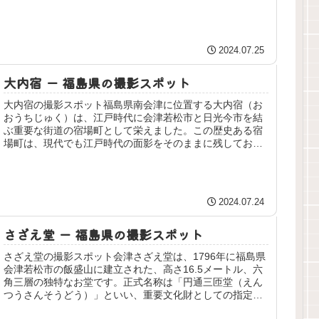
やカメラマンに人気の撮影スポット...
2024.07.25
大内宿 ー 福島県の撮影スポット
大内宿の撮影スポット福島県南会津に位置する大内宿（お
おうちじゅく）は、江戸時代に会津若松市と日光今市を結
ぶ重要な街道の宿場町として栄えました。この歴史ある宿
場町は、現代でも江戸時代の面影をそのままに残してお
り、茅葺屋根の民家が街道沿いに立ち...
2024.07.24
さざえ堂 ー 福島県の撮影スポット
さざえ堂の撮影スポット会津さざえ堂は、1796年に福島県
会津若松市の飯盛山に建立された、高さ16.5メートル、六
角三層の独特なお堂です。正式名称は「円通三匝堂（えん
つうさんそうどう）」といい、重要文化財としての指定名
称は「旧正宗寺三匝堂」と...