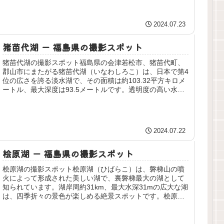
2024.07.23
猪苗代湖 ー 福島県の撮影スポット
猪苗代湖の撮影スポット福島県の会津若松市、猪苗代町、
郡山市にまたがる猪苗代湖（いなわしろこ）は、日本で第4
位の広さを誇る淡水湖で、その面積は約103.32平方キロメ
ートル、最大深度は93.5メートルです。透明度の高い水面
は「天鏡湖（てんきょ...
2024.07.22
桧原湖 ー 福島県の撮影スポット
桧原湖の撮影スポット桧原湖（ひばらこ）は、磐梯山の噴
火によって形成された美しい湖で、裏磐梯最大の湖として
知られています。湖岸周約31km、最大水深31mの広大な湖
は、四季折々の景色が楽しめる絶景スポットです。桧原湖
は、その美しい景観と豊富な...