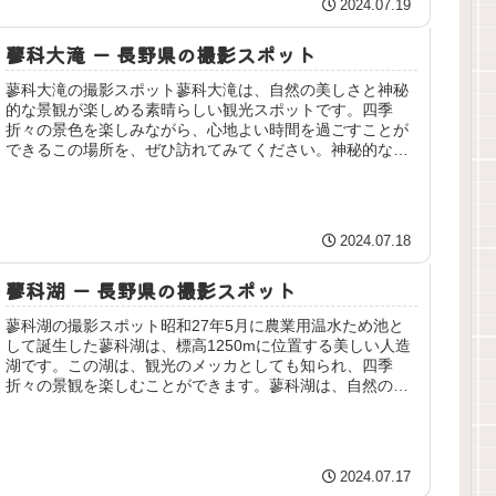
2024.07.19
蓼科大滝 ー 長野県の撮影スポット
蓼科大滝の撮影スポット蓼科大滝は、自然の美しさと神秘
的な景観が楽しめる素晴らしい観光スポットです。四季
折々の景色を楽しみながら、心地よい時間を過ごすことが
できるこの場所を、ぜひ訪れてみてください。神秘的な原
生林に包まれた自然の宝庫長野県の蓼...
2024.07.18
蓼科湖 ー 長野県の撮影スポット
蓼科湖の撮影スポット昭和27年5月に農業用温水ため池と
して誕生した蓼科湖は、標高1250mに位置する美しい人造
湖です。この湖は、観光のメッカとしても知られ、四季
折々の景観を楽しむことができます。蓼科湖は、自然の美
しさと多彩なアクティビティが...
2024.07.17