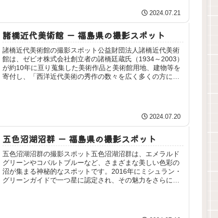
2024.07.21
諸橋近代美術館 ー 福島県の撮影スポット
諸橋近代美術館の撮影スポット公益財団法人諸橋近代美術
館は、ゼビオ株式会社創立者の諸橋廷蔵氏（1934～2003）
が約10年に亘り蒐集した美術作品と美術館用地、建物等を
寄付し、「西洋近代美術の秀作の数々を広く多くの方に鑑
賞し、感動していただき...
2024.07.20
五色沼湖沼群 ー 福島県の撮影スポット
五色沼湖沼群の撮影スポット五色沼湖沼群は、エメラルド
グリーンやコバルトブルーなど、さまざまな美しい色彩の
沼が集まる神秘的なスポットです。2016年にミシュラン・
グリーンガイドで一つ星に認定され、その魅力をさらに多
くの人々に知られることとなり...