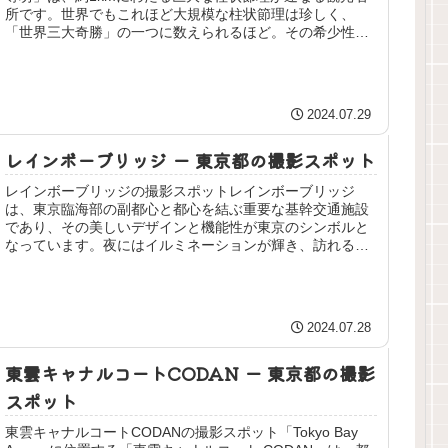
所です。世界でもこれほど大規模な柱状節理は珍しく、
「世界三大奇勝」の一つに数えられるほど。その希少性か
ら、国の天然記念物や「日本の地質...
2024.07.29
レインボーブリッジ ー 東京都の撮影スポット
レインボーブリッジの撮影スポットレインボーブリッジ
は、東京臨海部の副都心と都心を結ぶ重要な基幹交通施設
であり、その美しいデザインと機能性が東京のシンボルと
なっています。夜にはイルミネーションが輝き、訪れる
人々に未来志向の都市景観を提供します...
2024.07.28
東雲キャナルコートCODAN ー 東京都の撮影
スポット
東雲キャナルコートCODANの撮影スポット「Tokyo Bay