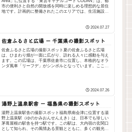
Area」に位置する「東雲キャナルコート CODAN」は、都
市の便利さと自然の開放感を同時に楽しめる理想的な居住
地です。計画的に整備されたこのエリアでは、生活施設が
充実しており...
2024.07.27
佐倉ふるさと広場 ー 千葉県の撮影スポット
佐倉ふるさと広場の撮影スポット夏の佐倉ふるさと広場
は、ひまわり畑が一面に広がり、訪れる人々に感動を与え
ます。この広場は、千葉県佐倉市に位置し、本格的なオラ
ンダ風車「リーフデ」がシンボルとなっています。ここで
は、四季折々の花々が楽しめるため、...
2024.07.26
湯野上温泉駅舎 ー 福島県の撮影スポット
湯野上温泉駅舎の撮影スポット福島県南会津に位置する湯
野上温泉駅（ゆのかみおんせんえき）は、日本でも珍しい
茅葺屋根の駅舎を持つ駅です。この駅は、大内宿の玄関口
として知られ、その風情ある景観とともに、多くの観光客