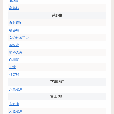
諏訪湖
高島城
茅野市
御射鹿池
横谷峡
女の神展望台
蓼科湖
蓼科大滝
白樺湖
王滝
杖突峠
下諏訪町
八島湿原
富士見町
入笠山
入笠湿原