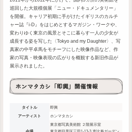
巡回した大規模個展「ニュー・ドキュメンタリー」
を開催。キャリア初期に手がけたイギリスのカルチ
ャー誌『i-D』をはじめとするマガジン・ワークや、
変わりゆく東京の風景とそこに暮らす一人の少女が
成長する姿を写した〈Tokyo and my Daughter〉、写
真家の中平卓馬をモチーフにした映像作品など、作
家の写真・映像表現の広がりを概観する新旧作品が
展示されました。
ホンマタカシ「即興」開催情報
タイトル
即興
アーティスト
ホンマタカシ
東京都写真美術館 ２階展示室
会場
東京都目黒区三田1-13-3 恵比寿ガーデン