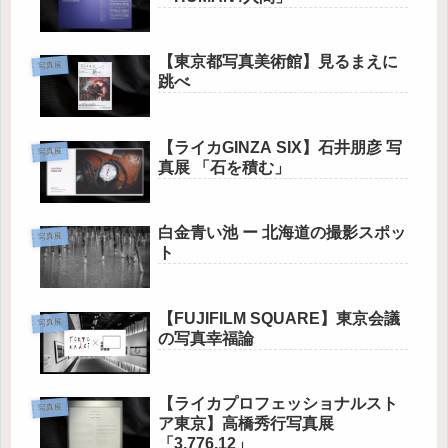
【東京都写真美術館】見るまえに
写真展
跳べ
【ライカGINZA SIX】石井朋彦 写
写真展
真展 「石を積む」
白金青い池 ー 北海道の撮影スポッ
写真展
ト
【FUJIFILM SQUARE】東京会議
写真展
の写真幸福論
【ライカプロフェッショナルスト
写真展
ア東京】高橋秀行写真展
「3,776.12」