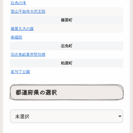
白糸の滝
雷山千如寺大悲王院
篠栗町
篠栗九大の森
南蔵院
志免町
旧志免鉱業所竪坑櫓
粕屋町
駕与丁公園
都道府県の選択