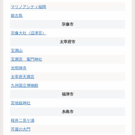
マリノアシティ福岡
能古島
宗像市
宗像大社（辺津宮）
太宰府市
宝満山
宝満宮 竈門神社
光明禅寺
太宰府天満宮
九州国立博物館
福津市
宮地嶽神社
糸島市
桜井二見ケ浦
芥屋の大門