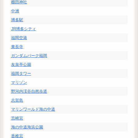
櫛田神社
中洲
博多駅
JR博多シティ
福岡空港
東長寺
ガンダムパーク福岡
友泉亭公園
福岡タワー
マリゾン
野河内渓谷自然歩道
志賀島
マリンワールド海の中道
筥崎宮
海の中道海浜公園
香椎宮