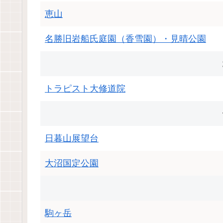
恵山
名勝旧岩船氏庭園（香雪園）・見晴公園
トラピスト大修道院
日暮山展望台
大沼国定公園
駒ヶ岳