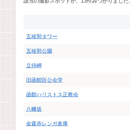
該当の撮影スポットが、13件みつかりました
五稜郭タワー
五稜郭公園
立待岬
旧函館区公会堂
函館ハリストス正教会
八幡坂
金森赤レンガ倉庫