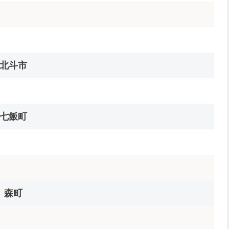
北斗市
七飯町
森町