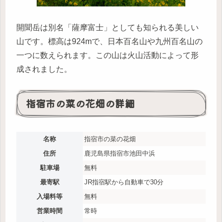
開聞岳は別名「薩摩富士」としても知られる美しい
山です。標高は924mで、日本百名山や九州百名山の
一つに数えられます。この山は火山活動によって形
成されました。
指宿市の菜の花畑の詳細
名称
指宿市の菜の花畑
住所
鹿児島県指宿市池田中浜
駐車場
無料
最寄駅
JR指宿駅から自動車で30分
入場料等
無料
営業時間
常時