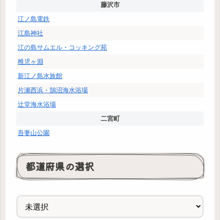
藤沢市
江ノ島電鉄
江島神社
江の島サムエル・コッキング苑
稚児ヶ淵
新江ノ島水族館
片瀬西浜・鵠沼海水浴場
辻堂海水浴場
二宮町
吾妻山公園
都道府県の選択