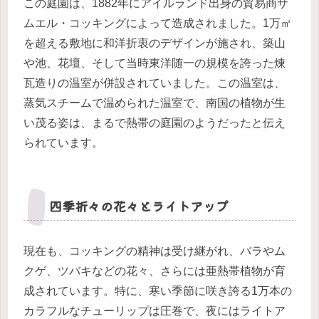
この庭園は、1882年にアイルランド出身の貿易商サ
ムエル・コッキングによって造成されました。1万㎡
を超える敷地に和洋折衷のデザインが施され、築山
や池、花壇、そして当時東洋随一の規模を誇った煉
瓦造りの温室が併設されていました。この温室は、
蒸気スチームで温められた温室で、南国の植物が生
い茂る姿は、まるで熱帯の庭園のようだったと伝え
られています。
四季折々の花々とライトアップ
現在も、コッキングの精神は受け継がれ、バラやム
クゲ、ツバキなどの花々、さらには亜熱帯植物が育
成されています。特に、寒い季節に咲き誇る1万本の
カラフルなチューリップは圧巻で、夜にはライトア