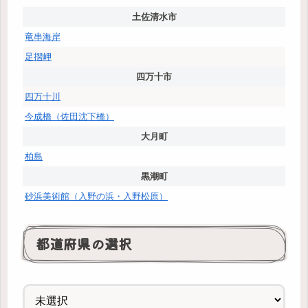
土佐清水市
竜串海岸
足摺岬
四万十市
四万十川
今成橋（佐田沈下橋）
大月町
柏島
黒潮町
砂浜美術館（入野の浜・入野松原）
都道府県の選択