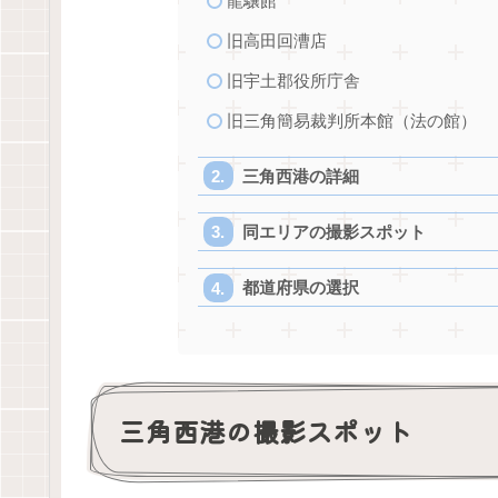
龍驤館
旧高田回漕店
旧宇土郡役所庁舎
旧三角簡易裁判所本館（法の館）
三角西港の詳細
同エリアの撮影スポット
都道府県の選択
三角西港の撮影スポット