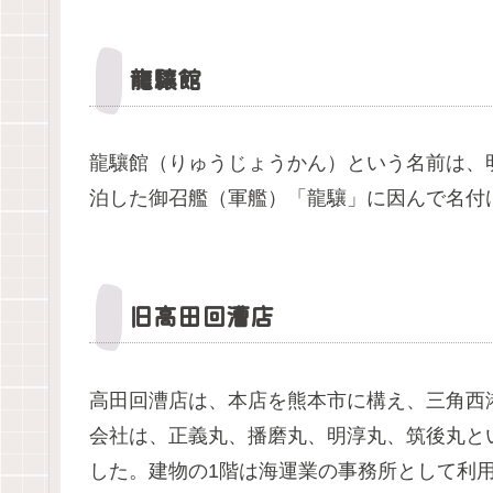
龍驤館
龍驤館（りゅうじょうかん）という名前は、
泊した御召艦（軍艦）「龍驤」に因んで名付
旧高田回漕店
高田回漕店は、本店を熊本市に構え、三角西
会社は、正義丸、播磨丸、明淳丸、筑後丸と
した。建物の1階は海運業の事務所として利