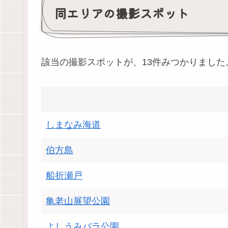
同エリアの撮影スポット
該当の撮影スポットが、13件みつかりました
しまなみ海道
伯方島
船折瀬戸
亀老山展望公園
よしうみバラ公園