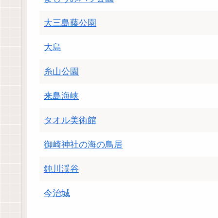
大三島藤公園
大島
糸山公園
来島海峡
タオル美術館
御崎神社の海の鳥居
鈍川渓谷
今治城