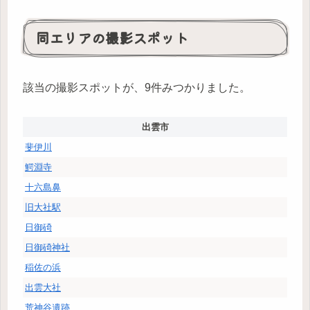
同エリアの撮影スポット
該当の撮影スポットが、9件みつかりました。
出雲市
斐伊川
鰐淵寺
十六島鼻
旧大社駅
日御碕
日御碕神社
稲佐の浜
出雲大社
荒神谷遺跡