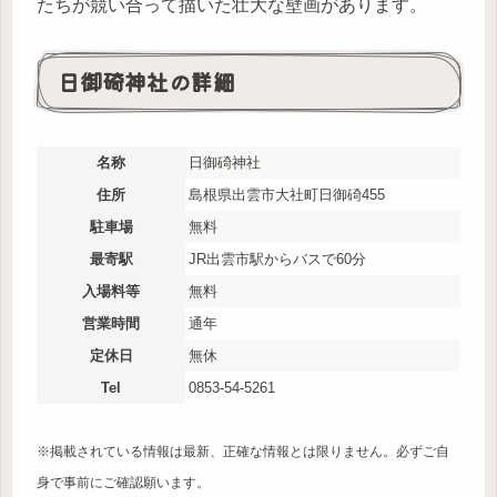
たちが競い合って描いた壮大な壁画があります。
日御碕神社の詳細
名称
日御碕神社
住所
島根県出雲市大社町日御碕455
駐車場
無料
最寄駅
JR出雲市駅からバスで60分
入場料等
無料
営業時間
通年
定休日
無休
Tel
0853-54-5261
※掲載されている情報は最新、正確な情報とは限りません。必ずご自
身で事前にご確認願います。