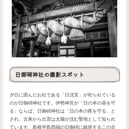
日御碕神社の撮影スポット
夕日に因んだお社である「日沈宮」が祀られている
のが日御碕神社です。伊勢神宮が「日の本の昼を守
る」ならば、日御碕神社は「日の本の夜を守る」と
され、古来から出雲は太陽が沈む聖地として知られ
ています。島根半島西端の日御碕に鎮座するこの古