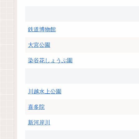
鉄道博物館
大宮公園
染谷花しょうぶ園
川越水上公園
喜多院
新河岸川