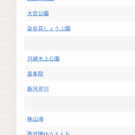
大宮公園
染谷花しょうぶ園
川越水上公園
喜多院
新河岸川
狭山湖
西武園ゆうえんち