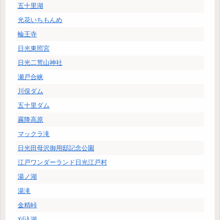
五十里湖
光花いちもんめ
輪王寺
日光東照宮
日光二荒山神社
瀬戸合峡
川俣ダム
五十里ダム
霧降高原
マックラ滝
日光田母沢御用邸記念公園
江戸ワンダーランド日光江戸村
湯ノ湖
湯滝
金精峠
刈込湖