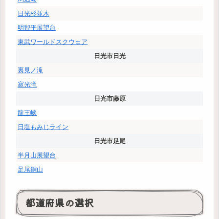
日光杉並木
明智平展望台
東武ワールドスクウェア
日光市日光
裏見ノ滝
寂光滝
日光市藤原
龍王峡
日塩もみじライン
日光市足尾
半月山展望台
足尾銅山
都道府県の選択