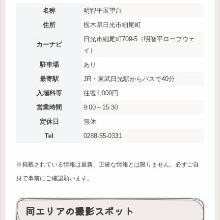
名称
明智平展望台
住所
栃木県日光市細尾町
日光市細尾町709-5（明智平ロープウェ
カーナビ
イ）
駐車場
あり
最寄駅
JR・東武日光駅からバスで40分
入場料等
往復1,000円
営業時間
9:00～15:30
定休日
無休
Tel
0288-55-0331
※掲載されている情報は最新、正確な情報とは限りません。必ずご自
身で事前にご確認願います。
同エリアの撮影スポット