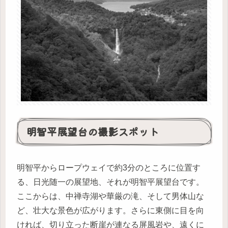
明智平展望台の撮影スポット
明智平からロープウェイで約3分のところに位置す
る、日光随一の展望地、それが明智平展望台です。
ここからは、中禅寺湖や華厳の滝、そして男体山な
ど、壮大な景色が広がります。さらに東側に目を向
ければ、切り立った断崖が連なる屏風岩や、遠くに