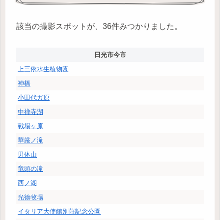
該当の撮影スポットが、36件みつかりました。
日光市今市
上三依水生植物園
神橋
小田代ガ原
中禅寺湖
戦場ヶ原
華厳ノ滝
男体山
竜頭の滝
西ノ湖
光徳牧場
イタリア大使館別荘記念公園