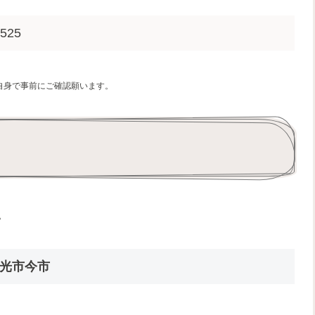
1525
自身で事前にご確認願います。
。
光市今市