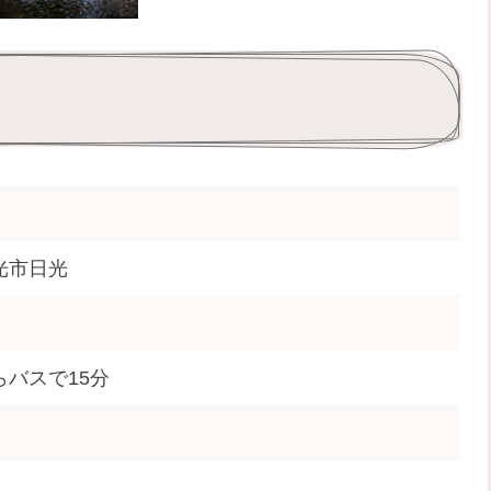
光市日光
らバスで15分